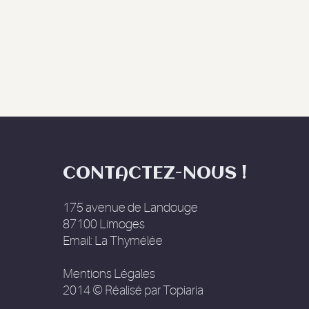
CONTACTEZ-NOUS !
175 avenue de Landouge
87100 Limoges
Email:
La Thymélée
Mentions Légales
2014 © Réalisé par
Topiaria