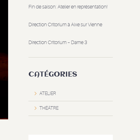
Fin de saison: Atelier en représentation!
Direction Critorium à Aixe sur Vienne
Direction Critorium – Dame 3
CATÉGORIES
ATELIER
THÉÂTRE