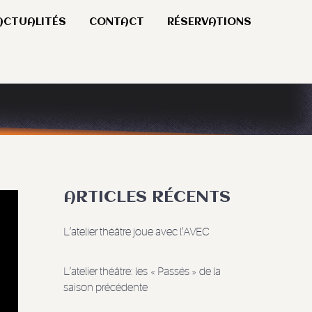
ACTUALITÉS
CONTACT
RÉSERVATIONS
ARTICLES RÉCENTS
L’atelier théâtre joue avec l’AVEC
L’atelier théâtre: les « Passés » de la
saison précédente